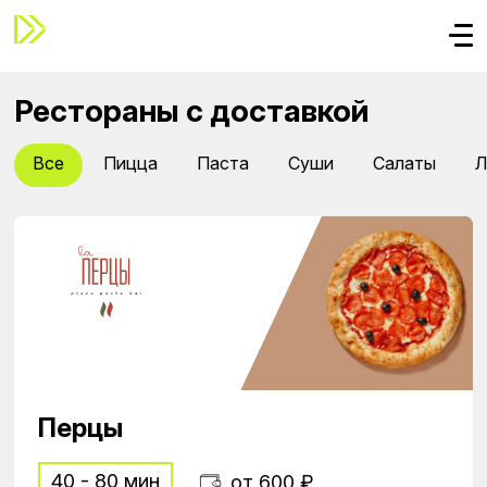
Рестораны с доставкой
Все
Пицца
Паста
Суши
Салаты
Л
Перцы
40 - 80 мин
от 600 ₽