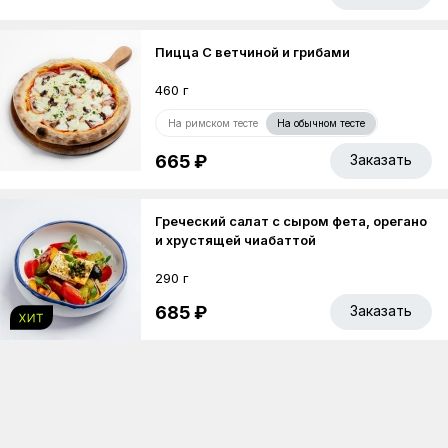
Пицца С ветчиной и грибами
460 г
На римском тесте
На обычном тесте
665 ₽
Заказать
Греческий салат с сыром фета, орегано
и хрустящей чиабаттой
290 г
685 ₽
Заказать