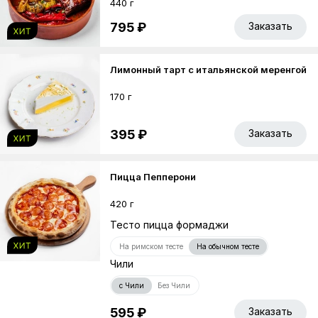
440 г
795 ₽
Заказать
Лимонный тарт с итальянской меренгой
170 г
395 ₽
Заказать
Пицца Пепперони
420 г
Тесто пицца формаджи
На римском тесте
На обычном тесте
Чили
с Чили
Без Чили
595 ₽
Заказать