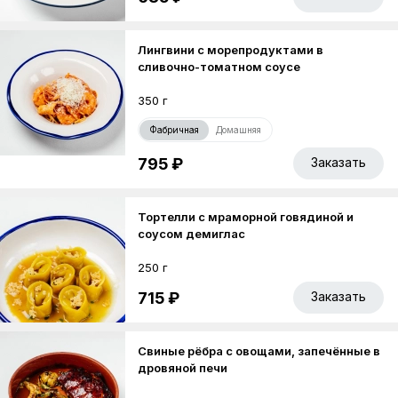
Лингвини с морепродуктами в
сливочно-томатном соусе
350 г
Фабричная
Домашняя
795 ₽
Заказать
Тортелли с мраморной говядиной и
соусом демиглас
250 г
715 ₽
Заказать
Свиные рёбра с овощами, запечённые в
дровяной печи