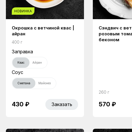
Окрошка с ветчиной квас |
Сэндвич с вет
айран
розовым тома
беконом
400 г
Заправка
Квас
Айран
Соус
Сметана
Майонез
260 г
430 ₽
570 ₽
Заказать