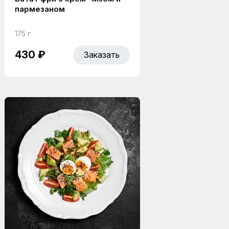
пармезаном
175 г
430 ₽
Заказать