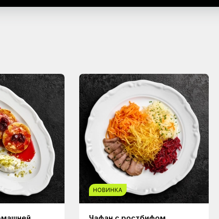
омашней
Чафан с ростбифом