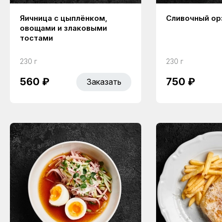
Яичница с цыплёнком,
Сливочный ор
овощами и злаковыми
тостами
230 г
230 г
560 ₽
750 ₽
Заказать