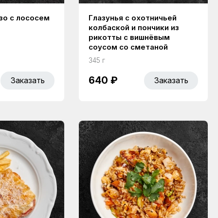
зо с лососем
Глазунья с охотничьей
колбаской и пончики из
рикотты с вишнёвым
соусом со сметаной
345 г
640 ₽
Заказать
Заказать