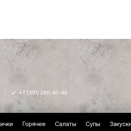
+7 (391) 290-40-40
ички
Горячее
Салаты
Супы
Закуск