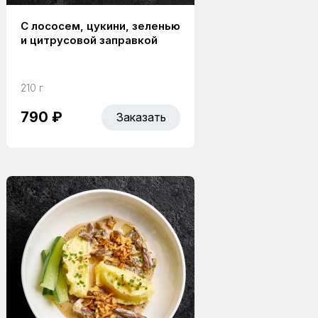
С лососем, цукини, зеленью
и цитрусовой заправкой
210 г
790 ₽
Заказать