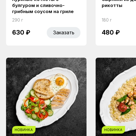
булгуром и сливочно-
рикотты
грибным соусом на гриле
290 г
180 г
630 ₽
480 ₽
Заказать