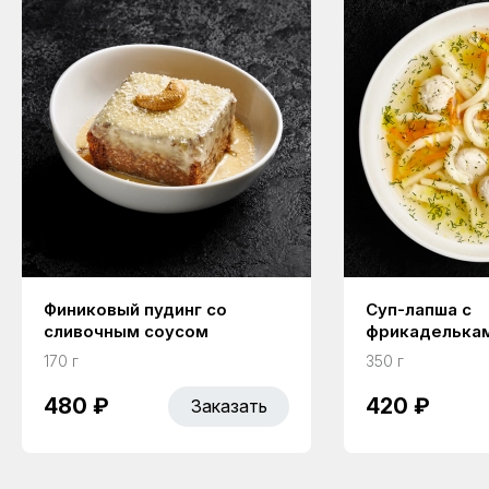
Финиковый пудинг со
Суп-лапша с
сливочным соусом
фрикаделька
170 г
350 г
480 ₽
420 ₽
Заказать