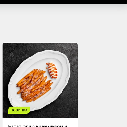
Батат фри с крем-чизом и