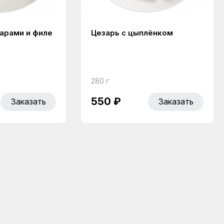
марами и филе
Цезарь с цыплёнком
280 г
550 ₽
Заказать
Заказать