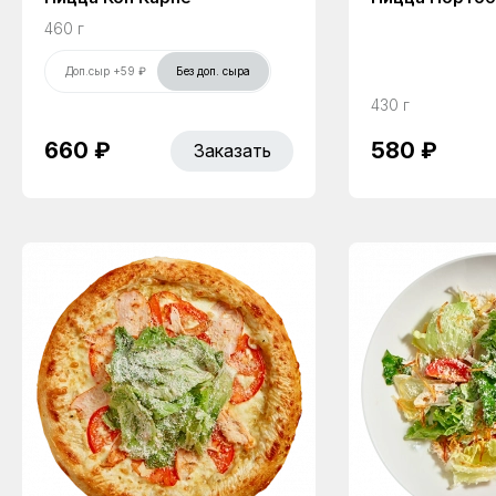
460 г
Доп.сыр +59 ₽
Без доп. сыра
430 г
660 ₽
580 ₽
Заказать