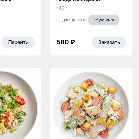
440 г
Доп.сыр +59 ₽
Без доп. сыра
580 ₽
Перейти
Заказать