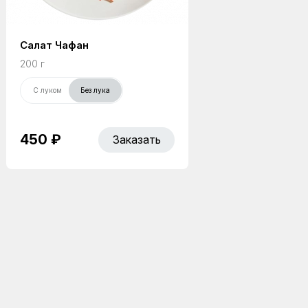
Салат Чафан
200 г
С луком
Без лука
450 ₽
Заказать