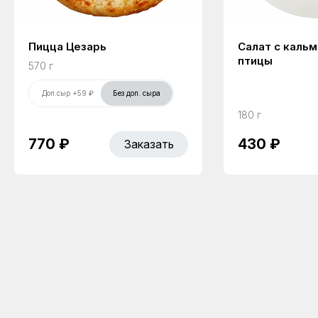
Пицца Цезарь
Салат с каль
птицы
570 г
Доп.сыр +59 ₽
Без доп. сыра
180 г
770 ₽
430 ₽
Заказать