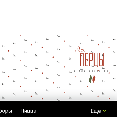
боры
Пицца
Еще