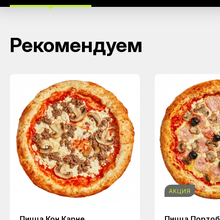
Рекомендуем
Пицца Кон Карне
Пицца Порто