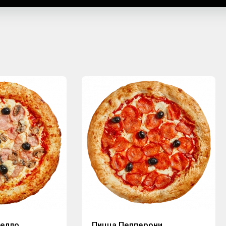
белло
Пицца Пепперони