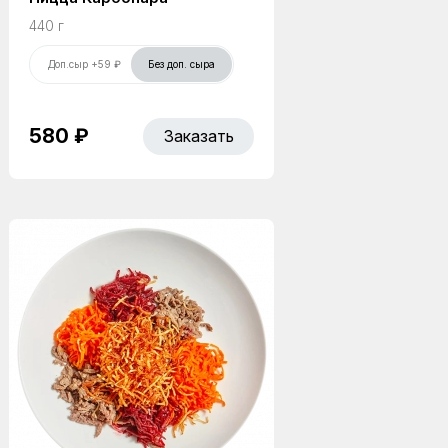
440 г
Доп.сыр +59 ₽
Без доп. сыра
580 ₽
Заказать